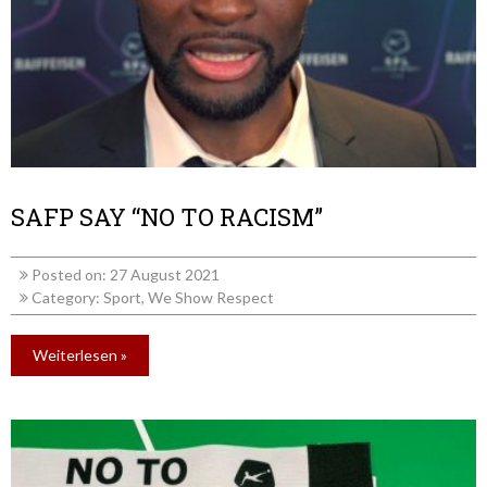
SAFP SAY “NO TO RACISM”
Posted on: 27 August 2021
Category:
Sport
,
We Show Respect
Weiterlesen »